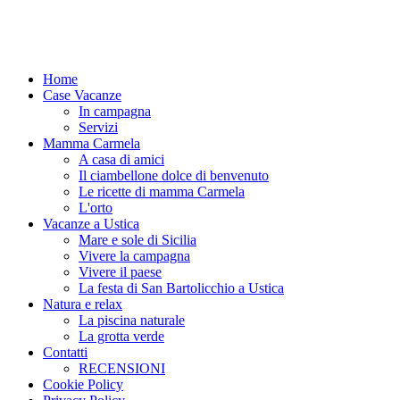
Home
Case Vacanze
In campagna
Servizi
Mamma Carmela
A casa di amici
Il ciambellone dolce di benvenuto
Le ricette di mamma Carmela
L'orto
Vacanze a Ustica
Mare e sole di Sicilia
Vivere la campagna
Vivere il paese
La festa di San Bartolicchio a Ustica
Natura e relax
La piscina naturale
La grotta verde
Contatti
RECENSIONI
Cookie Policy