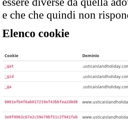
essere diverse da quella ado
e che che quindi non rispond
Elenco cookie
Cookie
Dominio
.usticaislandholiday.co
_gat
.usticaislandholiday.co
_gid
.usticaislandholiday.co
_ga
www.usticaislandholid
0861efb4f6ab017219ef43bbfea2d8d8
www.usticaislandholid
3e9f9963c67e2c59e79bf51c2f941feb