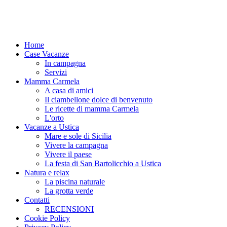
Home
Case Vacanze
In campagna
Servizi
Mamma Carmela
A casa di amici
Il ciambellone dolce di benvenuto
Le ricette di mamma Carmela
L'orto
Vacanze a Ustica
Mare e sole di Sicilia
Vivere la campagna
Vivere il paese
La festa di San Bartolicchio a Ustica
Natura e relax
La piscina naturale
La grotta verde
Contatti
RECENSIONI
Cookie Policy