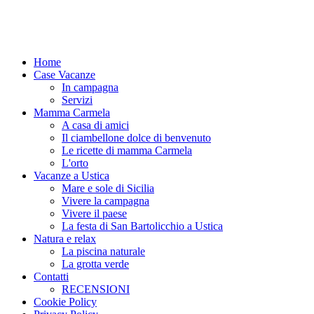
Home
Case Vacanze
In campagna
Servizi
Mamma Carmela
A casa di amici
Il ciambellone dolce di benvenuto
Le ricette di mamma Carmela
L'orto
Vacanze a Ustica
Mare e sole di Sicilia
Vivere la campagna
Vivere il paese
La festa di San Bartolicchio a Ustica
Natura e relax
La piscina naturale
La grotta verde
Contatti
RECENSIONI
Cookie Policy