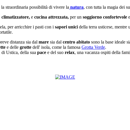
 straordinaria possibilità di vivere la
natura
, con tutta la magia dei s
,
climatizzatore,
e
cucina attrezzata,
per un
soggiorno confortevole
e
 per arricchire i pasti con i
sapori unici
della terra usticese, mentre
rtatile.
 breve distanza sia dal
mare
sia dal
centro abitato
sono la base ideale si
ette
e delle
grotte
dell' isola, come la famosa
Grotta Verde
.
 di Ustica, della sua
pace
e del suo
relax
, una vacanza ospiti della fam