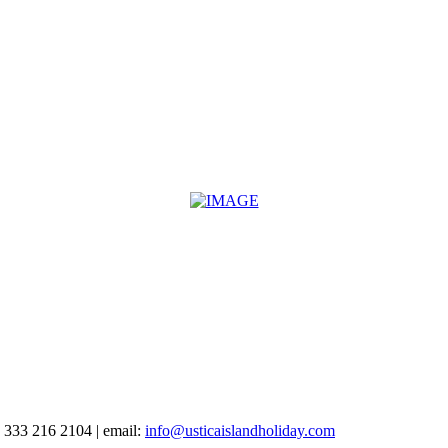
 333 216 2104 | email:
info@usticaislandholiday.com