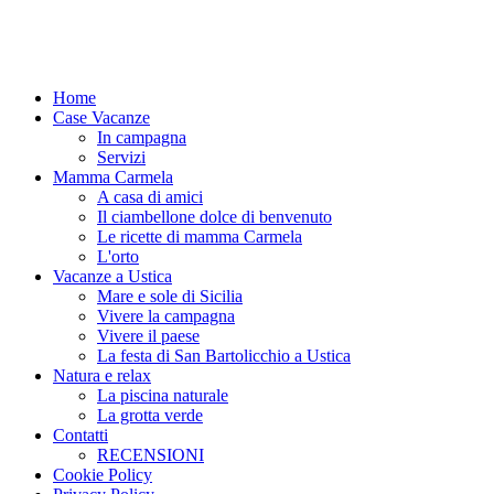
Home
Case Vacanze
In campagna
Servizi
Mamma Carmela
A casa di amici
Il ciambellone dolce di benvenuto
Le ricette di mamma Carmela
L'orto
Vacanze a Ustica
Mare e sole di Sicilia
Vivere la campagna
Vivere il paese
La festa di San Bartolicchio a Ustica
Natura e relax
La piscina naturale
La grotta verde
Contatti
RECENSIONI
Cookie Policy